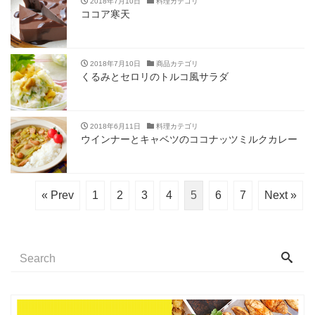
2018年7月10日
料理カテゴリ
ココア寒天
2018年7月10日
商品カテゴリ
くるみとセロリのトルコ風サラダ
2018年6月11日
料理カテゴリ
ウインナーとキャベツのココナッツミルクカレー
« Prev
1
2
3
4
5
6
7
Next »