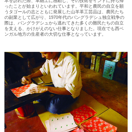
本を訪れた際、革細工に感動し、その技術をインドに持ち帰
ったことが始まりといわれています。平和と農民の自立を願
うタゴールの志とともに発展した山羊革工芸品は、農民たち
の副業として広がり、1970年代のバングラデシュ独立戦争の
際は、バングラデシュから逃れてきた多くの難民たちの自立
を支える、かけがえのない仕事となりました。現在でも西ベ
ンガル地方の生産者の大切な仕事となっています。