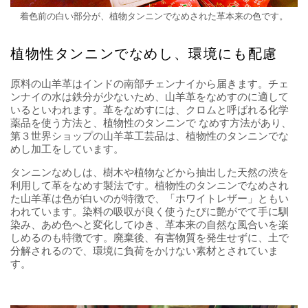
着色前の白い部分が、植物タンニンでなめされた革本来の色です。
植物性タンニンでなめし、環境にも配慮
原料の山羊革はインドの南部チェンナイから届きます。チェ
ンナイの水は鉄分が少ないため、山羊革をなめすのに適して
いるといわれます。革をなめすには、クロムと呼ばれる化学
薬品を使う方法と、植物性のタンニンで なめす方法があり、
第３世界ショップの山羊革工芸品は、植物性のタンニンでな
めし加工をしています。
タンニンなめしは、樹木や植物などから抽出した天然の渋を
利用して革をなめす製法です。植物性のタンニンでなめされ
た山羊革は色が白いのが特徴で、「ホワイトレザー」ともい
われています。染料の吸収が良く使うたびに艶がでて手に馴
染み、あめ色へと変化してゆき、革本来の自然な風合いを楽
しめるのも特徴です。廃棄後、有害物質を発生せずに、土で
分解されるので、環境に負荷をかけない素材とされていま
す。