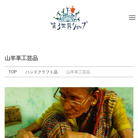
To
na
山羊革工芸品
TOP
ハンドクラフト品
山羊革工芸品