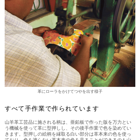
革にローラをかけてつやを出す様子
すべて手作業で作られています
山羊革工芸品に施される柄は、亜鉛板で作った版を万力とい
う機械を使って革に型押しし、その後手作業で色を染めてい
きます。型押しの絵柄を縁取る白い部分は革本来の色を使っ
ており、色を塗らない革本来の色を見ることができるのも山