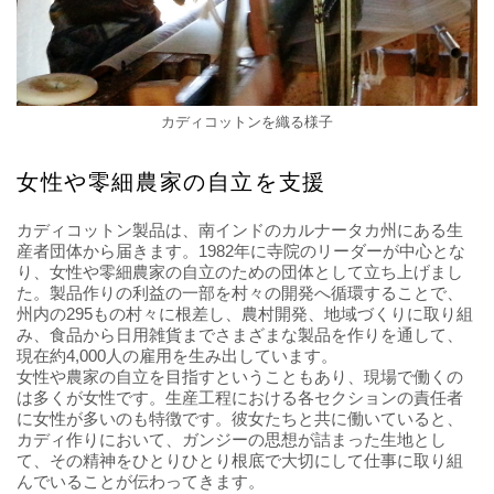
カディコットンを織る様子
女性や零細農家の自立を支援
カディコットン製品は、南インドのカルナータカ州にある生
産者団体から届きます。1982年に寺院のリーダーが中心とな
り、女性や零細農家の自立のための団体として立ち上げまし
た。製品作りの利益の一部を村々の開発へ循環することで、
州内の295もの村々に根差し、農村開発、地域づくりに取り組
み、食品から日用雑貨までさまざまな製品を作りを通して、
現在約4,000人の雇用を生み出しています。
女性や農家の自立を目指すということもあり、現場で働くの
は多くが女性です。生産工程における各セクションの責任者
に女性が多いのも特徴です。彼女たちと共に働いていると、
カディ作りにおいて、ガンジーの思想が詰まった生地とし
て、その精神をひとりひとり根底で大切にして仕事に取り組
んでいることが伝わってきます。