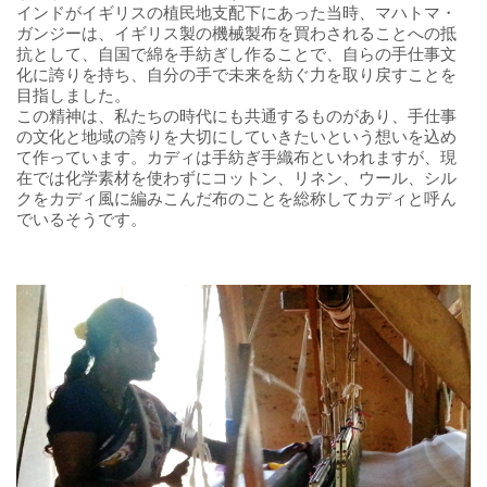
インドがイギリスの植民地支配下にあった当時、マハトマ・
ガンジーは、イギリス製の機械製布を買わされることへの抵
抗として、自国で綿を手紡ぎし作ることで、自らの手仕事文
化に誇りを持ち、自分の手で未来を紡ぐ力を取り戻すことを
目指しました。
この精神は、私たちの時代にも共通するものがあり、手仕事
の文化と地域の誇りを大切にしていきたいという想いを込め
て作っています。カディは手紡ぎ手織布といわれますが、現
在では化学素材を使わずにコットン、リネン、ウール、シル
クをカディ風に編みこんだ布のことを総称してカディと呼ん
でいるそうです。