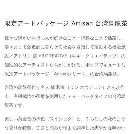
限定アートパッケージ Artisan 台湾烏龍茶
様々な障がいを持つ人が好きなこと・得意なことで活躍し、
嬉々として創造的に暮らせる社会を目指して活動する福祉施
設／アトリエ 嬉々!! CREATIVE（キキ・クリエイティブ）の
個性的なアーティストたちが手がける、ポップでキュートな
限定アートパッケージ「Artisanシリーズ」の合湾烏龍茶。
台湾の烏龍茶作り名人 林 和春（リン ホウチュン）さんが作
る、有機栽培の茶葉を使用したティーバッグタイプの台湾烏
龍茶です。
美しい黄金色の水色（スイショク）と、くちなしの花のよう
な香りが特徴。甘さと渋みが程よく調和した爽やかな味わい