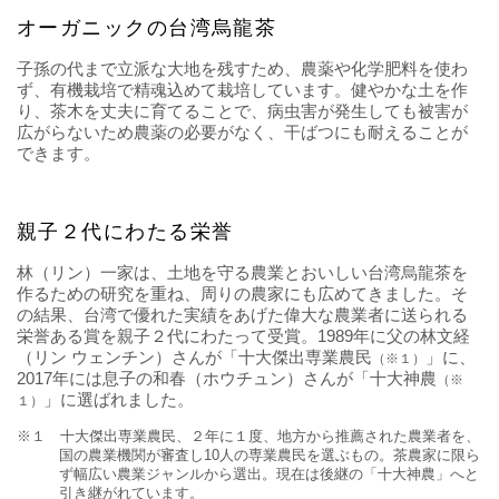
オーガニックの台湾烏龍茶
子孫の代まで立派な大地を残すため、農薬や化学肥料を使わ
ず、有機栽培で精魂込めて栽培しています。健やかな土を作
り、茶木を丈夫に育てることで、病虫害が発生しても被害が
広がらないため農薬の必要がなく、干ばつにも耐えることが
できます。
親子２代にわたる栄誉
林（リン）一家は、土地を守る農業とおいしい台湾烏龍茶を
作るための研究を重ね、周りの農家にも広めてきました。そ
の結果、台湾で優れた実績をあげた偉大な農業者に送られる
栄誉ある賞を親子２代にわたって受賞。1989年に父の林文経
（リン ウェンチン）さんが「十大傑出専業農民
」に、
（※１）
2017年には息子の和春（ホウチュン）さんが「十大神農
（※
」に選ばれました。
１）
※１ 十大傑出専業農民、２年に１度、地方から推薦された農業者を、
国の農業機関が審査し10人の専業農民を選ぶもの。茶農家に限ら
ず幅広い農業ジャンルから選出。現在は後継の「十大神農」へと
引き継がれています。