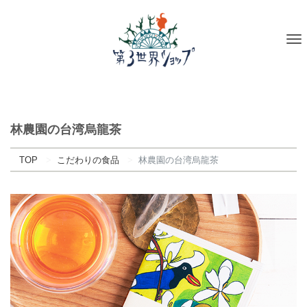
To
na
林農園の台湾烏龍茶
TOP
こだわりの食品
林農園の台湾烏龍茶