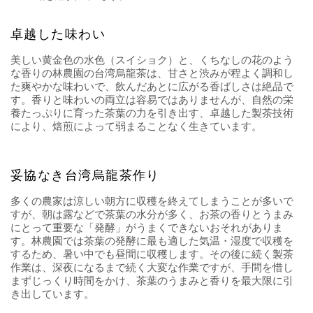
卓越した味わい
美しい黄金色の水色（スイショク）と、くちなしの花のよう
な香りの林農園の台湾烏龍茶は、甘さと渋みが程よく調和し
た爽やかな味わいで、飲んだあとに広がる香ばしさは絶品で
す。香りと味わいの両立は容易ではありませんが、自然の栄
養たっぷりに育った茶葉の力を引き出す、卓越した製茶技術
により、焙煎によって弱まることなく生きています。
妥協なき台湾烏龍茶作り
多くの農家は涼しい朝方に収穫を終えてしまうことが多いで
すが、朝は露などで茶葉の水分が多く、お茶の香りとうまみ
にとって重要な「発酵」がうまくできないおそれがありま
す。林農園では茶葉の発酵に最も適した気温・湿度で収穫を
するため、暑い中でも昼間に収穫します。その後に続く製茶
作業は、深夜になるまで続く大変な作業ですが、手間を惜し
まずじっくり時間をかけ、茶葉のうまみと香りを最大限に引
き出しています。