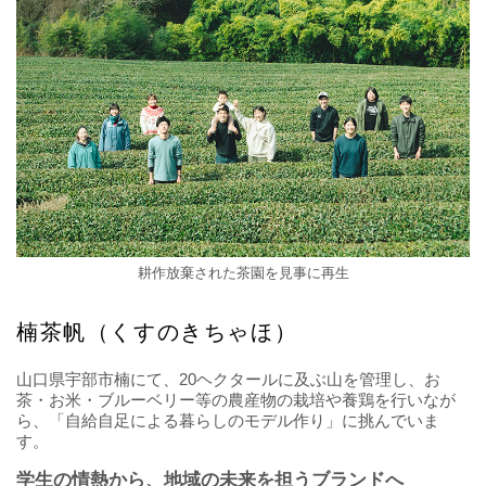
耕作放棄された茶園を見事に再生
楠茶帆（くすのきちゃほ）
山口県宇部市楠にて、20ヘクタールに及ぶ山を管理し、お
茶・お米・ブルーベリー等の農産物の栽培や養鶏を行いなが
ら、「自給自足による暮らしのモデル作り」に挑んでいま
す。
学生の情熱から、地域の未来を担うブランドへ