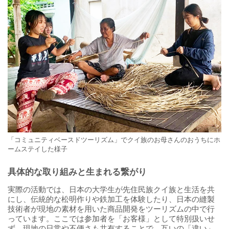
「コミュニティベースドツーリズム」でクイ族のお母さんのおうちにホ
ームステイした様子
具体的な取り組みと生まれる繋がり
実際の活動では、日本の大学生が先住民族クイ族と生活を共
にし、伝統的な松明作りや鉄加工を体験したり、日本の縫製
技術者が現地の素材を用いた商品開発をツーリズムの中で行
っています。ここでは参加者を「お客様」として特別扱いせ
ず、現地の日常や不便さも共有することで、互いの「違い」