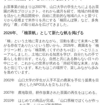
お茶事業の始まりは2007年、山口大学の学生たちによるお茶
園の再生プロジェクト。それから歳月を経て、地域の特産物
を活かした商品開発や、自給に意欲的な地域の人々と苗づく
りから収穫まで米作りを共にする「楠田んぼ隊」など、多角
的な「農」の取り組みを広げてきました。
2026年、「楠茶帆」として新たな帆を掲げる
「楠」という土地に育まれながら、活動を通じて未来へと繋
がる存在でありたいという想いから、2026年、農園名を「楠
クリーン村」から「楠茶帆（くすのきちゃほ）」へとリニュ
ーアルしました。土地に伝わる知恵を学び、自分たちの手で
暮らしを創り出す。そんな、自然と共にある飾らない日々の
中にこそ、これからの世界が求める「持続可能な未来」があ
ると信じています。私たちはこの場所で、楽しみながら歩み
を進めています。
2002年 山口大学の学生が人手不足の農家を手伝う援農を目
的としたNPO法人を立ち上げる。
2007年 農地取得。耕作放棄された茶園の再生をはじめる。
2010年 はじめての商品が完成。「山口県楠でぼくらが作っ
たお茶」シリーズ販売開始。