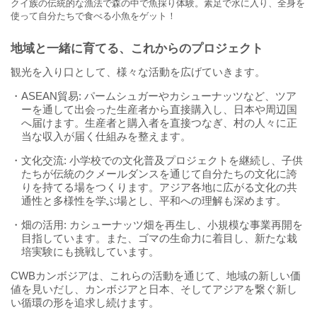
クイ族の伝統的な漁法で森の中で魚採り体験。素足で水に入り、全身を
使って自分たちで食べる小魚をゲット！
地域と一緒に育てる、これからのプロジェクト
観光を入り口として、様々な活動を広げていきます。
・ASEAN貿易: パームシュガーやカシューナッツなど、ツア
ーを通して出会った生産者から直接購入し、日本や周辺国
へ届けます。生産者と購入者を直接つなぎ、村の人々に正
当な収入が届く仕組みを整えます。
・文化交流: 小学校での文化普及プロジェクトを継続し、子供
たちが伝統のクメールダンスを通じて自分たちの文化に誇
りを持てる場をつくります。アジア各地に広がる文化の共
通性と多様性を学ぶ場とし、平和への理解も深めます。
・畑の活用: カシューナッツ畑を再生し、小規模な事業再開を
目指しています。また、ゴマの生命力に着目し、新たな栽
培実験にも挑戦しています。
CWBカンボジアは、これらの活動を通じて、地域の新しい価
値を見いだし、カンボジアと日本、そしてアジアを繋ぐ新し
い循環の形を追求し続けます。