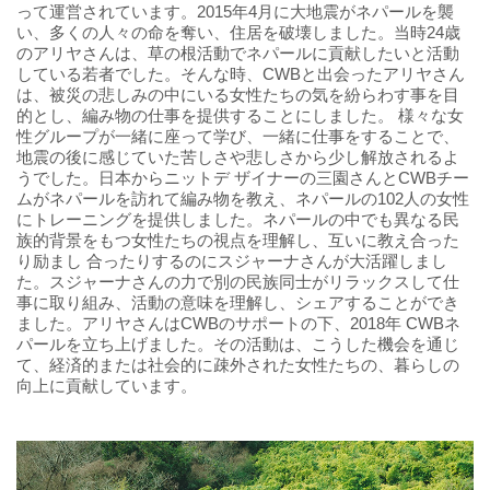
って運営されています。2015年4月に大地震がネパールを襲
い、多くの人々の命を奪い、住居を破壊しました。当時24歳
のアリヤさんは、草の根活動でネパールに貢献したいと活動
している若者でした。そんな時、CWBと出会ったアリヤさん
は、被災の悲しみの中にいる女性たちの気を紛らわす事を目
的とし、編み物の仕事を提供することにしました。 様々な女
性グループが一緒に座って学び、一緒に仕事をすることで、
地震の後に感じていた苦しさや悲しさから少し解放されるよ
うでした。日本からニットデ ザイナーの三園さんとCWBチー
ムがネパールを訪れて編み物を教え、ネパールの102人の女性
にトレーニングを提供しました。ネパールの中でも異なる民
族的背景をもつ女性たちの視点を理解し、互いに教え合った
り励まし 合ったりするのにスジャーナさんが大活躍しまし
た。スジャーナさんの力で別の民族同士がリラックスして仕
事に取り組み、活動の意味を理解し、シェアすることができ
ました。アリヤさんはCWBのサポートの下、2018年 CWBネ
パールを立ち上げました。その活動は、こうした機会を通じ
て、経済的または社会的に疎外された女性たちの、暮らしの
向上に貢献しています。