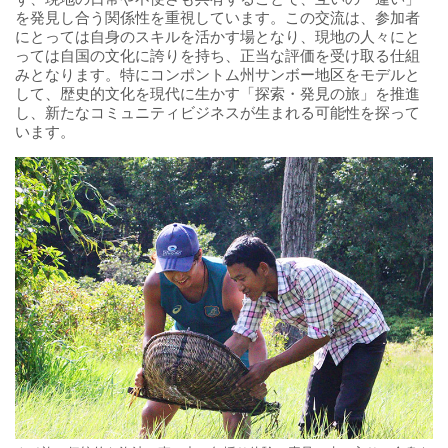
を発見し合う関係性を重視しています。この交流は、参加者
にとっては自身のスキルを活かす場となり、現地の人々にと
っては自国の文化に誇りを持ち、正当な評価を受け取る仕組
みとなります。特にコンポントム州サンボー地区をモデルと
して、歴史的文化を現代に生かす「探索・発見の旅」を推進
し、新たなコミュニティビジネスが生まれる可能性を探って
います。