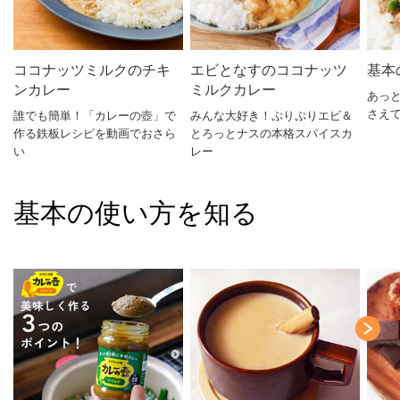
ココナッツミルクのチキ
エビとなすのココナッツ
基本
ンカレー
ミルクカレー
あっ
さえ
誰でも簡単！「カレーの壺」で
みんな大好き！ぷりぷりエビ＆
作る鉄板レシピを動画でおさら
とろっとナスの本格スパイスカ
い
レー
基本の使い方を知る