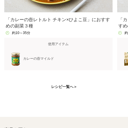
「カレーの壺レトルト チキン×ひよこ豆」におすす
「カ
めの副菜３種
すめ
約10～35分
約
使用アイテム
カレーの壺マイルド
レシピ一覧へ＞