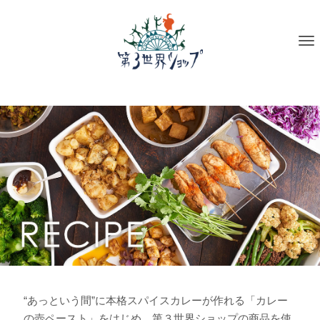
To
na
“あっという間”に本格スパイスカレーが作れる「カレー
の壺ペースト」をはじめ、第３世界ショップの商品を使