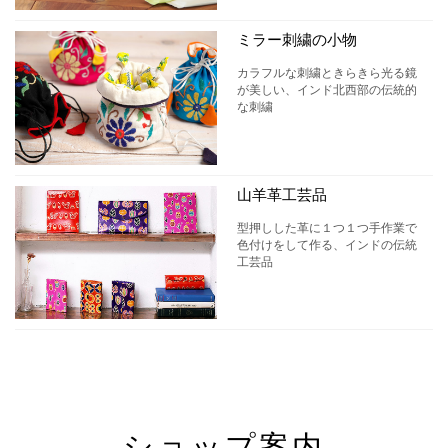
ミラー刺繍の小物
カラフルな刺繍ときらきら光る鏡
が美しい、インド北西部の伝統的
な刺繍
山羊革工芸品
型押しした革に１つ１つ手作業で
色付けをして作る、インドの伝統
工芸品
ショップ案内