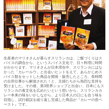
生産者のマリオさんが暮らすスリランカは、ご飯づくりはス
パイスの調合から、というスパイス文化で、日々料理に時間
がかかります。マリオさんが日本滞在中、スリランカにはな
かった「カレールウ」と出会いヒントをえて、あらかじめス
パイス類をセットした商品を開発・販売したところ、長時間
の台所仕事から解放された！と、主婦たちから熱烈な支持を
受けました。その後、第3世界ショップと出会い、日本にもス
リランカの食文化を広めたいという想いから、スリランカカ
レー本来の味をいかしながら、より日本人の口にも合う味を
目指し、試行錯誤を繰り返し完成した商品が『カレーの壺ペ
ースト』です。