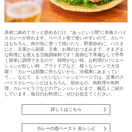
具材に絡めてサッと炒めるだけ、“あっという間”に本格スパイ
スカレーが作れます。ペースト状で使いやすいので、カレー
はもちろん、肉や魚に塗って焼いたり、野菜炒めに、パスタ
にと、主菜から副菜、主食、お酒のおつまみまで、さまざま
な料理にも使える万能調味料です！面倒な下準備なしで手早
く簡単に調理できるので、時間がない時、お料理のバリエー
ションが欲しい時、アウトドアなど、様々なシーンで大活
躍！「カレーは頻繁に作らないから、冷蔵庫にあまってい
て…」なんて、もったいない！レシピページでは、定番のス
パイスカレーレシピはもちろん、炒めもの、肉料理や魚料
理、カレーピラフなどのアレンジレシピまで、幅広くご紹介
しています。毎日のお料理に、ぜひお役立てください。
詳しくはこちら
カレーの壺ペースト 全レシピ