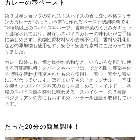
カレーの壺ペースト
第３世界ショップの売れ筋！スパイスの香り立つ本格スリラ
ンカカレーが”あっという間”に作れるペースト状調味料です。
18種類以上のスパイスやハーブ、香味野菜のうまみがギュッ
と凝縮されており、奥深いスパイスカレーの味わいがご手軽
に楽しめます。動物性原材料や小麦粉不使用。香料や乳化剤
などの添加物も使用せず、安心・安全な素材にこだわって作
りました。
カレー以外にも、焼き物や炒め物など、いろいろな料理に使
える万能調味料！スパイスやハーブは、できる限り農薬や化
学肥料を使わず栽培されたものを使用し、安心・安全な素材
にこだわっています。ほどよい辛さの「オリジナル」、辛味
を抑えつつスパイス本来の香りを楽しめる「マイルド」、本
場のスパイス感を存分に味わえる「スパイシー」の３種類。
ベジタリアンの方にもおすすめ。ハラール認証を取得してい
ます。
たった20分の簡単調理！