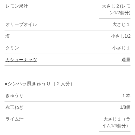
レモン果汁
大さじ２(レモ
ン1/2個分)
オリーブオイル
大さじ１
塩
小さじ1/2
クミン
小さじ１
カシューナッツ
適量
●シンハラ風きゅうり（２人分）
きゅうり
１本
赤玉ねぎ
1/8個
ライム汁
大さじ１（ラ
イム1/4個分）