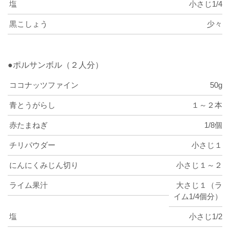
塩
小さじ1/4
黒こしょう
少々
●ポルサンボル（２人分）
ココナッツファイン
50g
青とうがらし
１～２本
赤たまねぎ
1/8個
チリパウダー
小さじ１
にんにくみじん切り
小さじ１～２
ライム果汁
大さじ１（ラ
イム1/4個分）
塩
小さじ1/2