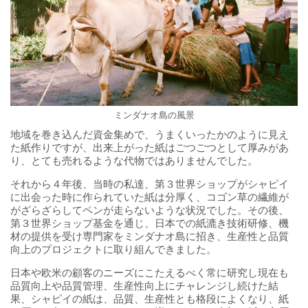
ミンダナオ島の風景
地域を巻き込んだ資金集めで、うまくいったかのように見え
た紙作りですが、出来上がった紙はごつごつとして厚みがあ
り、とても売れるような代物ではありませんでした。
それから４年後、当時の私達、第３世界ショップがシャピイ
に出会った時に作られていた紙は分厚く、コゴン草の繊維が
がざらざらしてペンが走らないような状況でした。その後、
第３世界ショップ基金を通じ、日本での紙漉き技術研修、機
材の提供を受け専門家をミンダナオ島に招き、生産性と品質
向上のプロジェクトに取り組んできました。
日本や欧米の顧客のニーズにこたえるべく常に研究し現在も
品質向上や品質管理、生産性向上にチャレンジし続けた結
果、シャピイの紙は、品質、生産性とも格段によくなり、紙