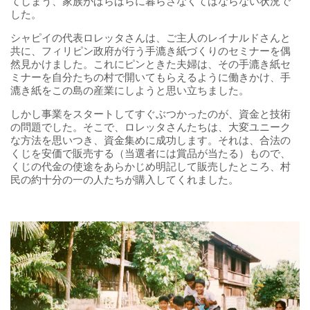
てしまう、家族がばらばらに暮らさなくてはならない状況で
した。
シャピイの代表ロレッタさんは、ご主人のレイナルドさんと
共に、フィリピン政府が行う手漉き紙づくりのセミナーを偶
然見かけました。これにピンときた夫婦は、その手漉き紙セ
ミナーを自分たちの村で開いてもらえるように働きかけ、手
漉き紙をこの島の産業にしようと思い立ちました。
しかし事業をスタートしてすぐぶつかったのが、資金と技術
の問題でした。そこで、ロレッタさんたちは、大変ユニーク
な方法を思いつき、資金集めに成功します。それは、合法の
くじを安価で販売する（当選者には賞品が当たる）もので、
くじの代金の使途をあらかじめ明記して販売したところ、村
民の約十分の一の人たちが購入してくれました。