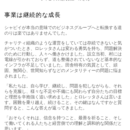
事業は継続的な成長
シャピイが本当の意味でのビジネスグループへと転換する道
のりは楽ではありませんでした。
チャリティ組織のような運営をしていては存続できないと気
がついたとき、ロレッタさんは変わる勇気を持ち、問題解決
のために行動し、人々へ働きかけました。設立当初、村には
電線が引かれておらず、道も整備されていないなど基本的な
インフラが不足していました。田舎特有の気質として、頑
固、無関心、世間知らずなどのメンタリティーの問題に悩ま
されました。
「私たちは、自ら学び、継続し、問題を犯しながらも、それ
らを克服し、様々な不足や不備にも関わらず自分たちの目標
と理想を辛抱強く追い求めました」とロレッタさんは言いま
す。困難を乗り越え、続けること。その鍵はなんですかと質
問すると、こんな答えが返ってきました。
「おそらくそれは、信念を持つこと、最善を祈ること、そし
て働いてくれる人たちと経営側での理解と調和的な関係だと
思います。」