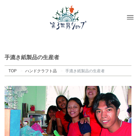
To
na
手漉き紙製品の生産者
TOP
ハンドクラフト品
手漉き紙製品の生産者