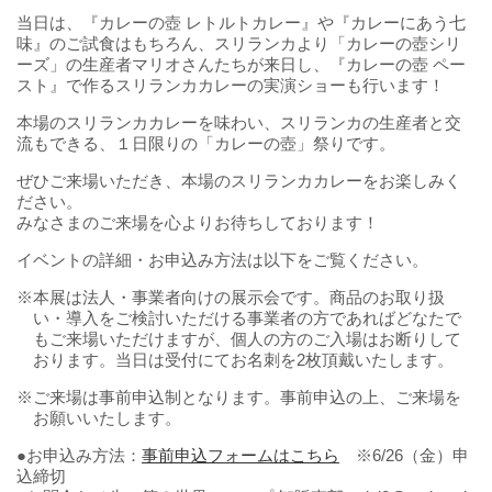
当日は、『カレーの壺 レトルトカレー』や『カレーにあう七
味』のご試食はもちろん、スリランカより「カレーの壺シリ
ーズ」の生産者マリオさんたちが来日し、『カレーの壺 ペー
スト』で作るスリランカカレーの実演ショーも行います！
本場のスリランカカレーを味わい、スリランカの生産者と交
流もできる、１日限りの「カレーの壺」祭りです。
ぜひご来場いただき、本場のスリランカカレーをお楽しみく
ださい。
みなさまのご来場を心よりお待ちしております！
イベントの詳細・お申込み方法は以下をご覧ください。
※本展は法人・事業者向けの展示会です。商品のお取り扱
い・導入をご検討いただける事業者の方であればどなたで
もご来場いただけますが、個人の方のご入場はお断りして
おります。当日は受付にてお名刺を2枚頂戴いたします。
※ご来場は事前申込制となります。事前申込の上、ご来場を
お願いいたします。
●お申込み方法：
事前申込フォームはこちら
※6/26（金）申
込締切