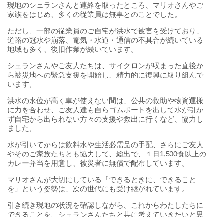
現地のシェランさんと連絡を取ったところ、マリオさんやご
家族をはじめ、多くの従業員は無事とのことでした。
ただし、一部の従業員のご自宅が洪水で被害を受けており、
道路の冠水や崩落、電気・水道・通信の不具合が続いている
地域も多く、復旧作業が続いています。
シェランさんやご友人たちは、サイクロンが収まった直後か
ら被災地への緊急支援を開始し、精力的に復興に取り組んで
います。
洪水の水位が高く車が使えない間は、公共の救助や物資運搬
に力を合わせ、ご友人達も自らゴムボートを出して水が引か
ず自宅から出られない方々の支援や救出に行くなど、協力し
ました。
水が引いてからは飲料水や生活必需品の手配、さらにご友人
やそのご家族たちとも協力して、総出で、１日1,500食以上の
カレー弁当を用意し、被災者に無償で配布しています。
マリオさんが大切にしている「できるときに、できること
を」という姿勢は、次の世代にも受け継がれています。
引き続き現地の状況を確認しながら、これからわたしたちに
できることを、シェランさんたちと共に考えていきたいと思