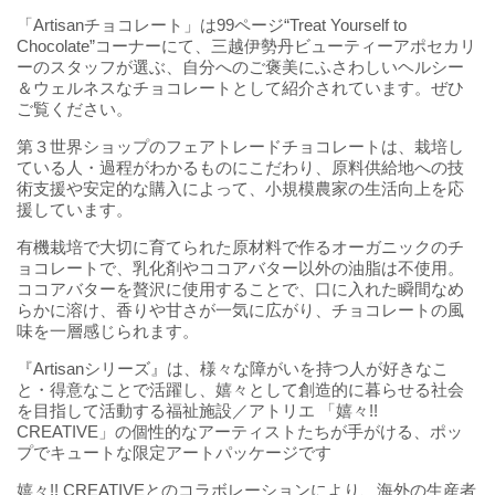
「Artisanチョコレート」は99ページ“Treat Yourself to
Chocolate”コーナーにて、三越伊勢丹ビューティーアポセカリ
ーのスタッフが選ぶ、自分へのご褒美にふさわしいヘルシー
＆ウェルネスなチョコレートとして紹介されています。ぜひ
ご覧ください。
第３世界ショップのフェアトレードチョコレートは、栽培し
ている人・過程がわかるものにこだわり、原料供給地への技
術支援や安定的な購入によって、小規模農家の生活向上を応
援しています。
有機栽培で大切に育てられた原材料で作るオーガニックのチ
ョコレートで、乳化剤やココアバター以外の油脂は不使用。
ココアバターを贅沢に使用することで、口に入れた瞬間なめ
らかに溶け、香りや甘さが一気に広がり、チョコレートの風
味を一層感じられます。
『Artisanシリーズ』は、様々な障がいを持つ人が好きなこ
と・得意なことで活躍し、嬉々として創造的に暮らせる社会
を目指して活動する福祉施設／アトリエ 「嬉々!!
CREATIVE」の個性的なアーティストたちが手がける、ポッ
プでキュートな限定アートパッケージです
嬉々!! CREATIVEとのコラボレーションにより、海外の生産者