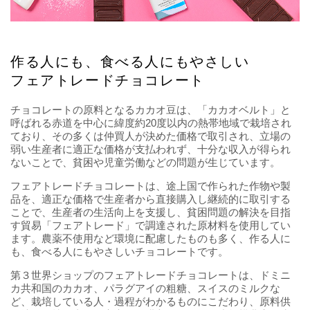
作る人にも、食べる人にもやさしい
フェアトレードチョコレート
チョコレートの原料となるカカオ豆は、「カカオベルト」と
呼ばれる赤道を中心に緯度約20度以内の熱帯地域で栽培され
ており、その多くは仲買人が決めた価格で取引され、立場の
弱い生産者に適正な価格が支払われず、十分な収入が得られ
ないことで、貧困や児童労働などの問題が生じています。
フェアトレードチョコレートは、途上国で作られた作物や製
品を、適正な価格で生産者から直接購入し継続的に取引する
ことで、生産者の生活向上を支援し、貧困問題の解決を目指
す貿易「フェアトレード」で調達された原材料を使用してい
ます。農薬不使用など環境に配慮したものも多く、作る人に
も、食べる人にもやさしいチョコレートです。
第３世界ショップのフェアトレードチョコレートは、ドミニ
カ共和国のカカオ、パラグアイの粗糖、スイスのミルクな
ど、栽培している人・過程がわかるものにこだわり、原料供