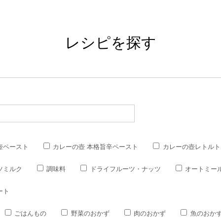
レシピを探す
壺ペースト
カレーの壺 本格旨辛ペースト
カレーの壺レトルト
ツミルク
調味料
ドライフルーツ・ナッツ
オートミー
ート
ごはんもの
野菜のおかず
肉のおかず
魚のおか