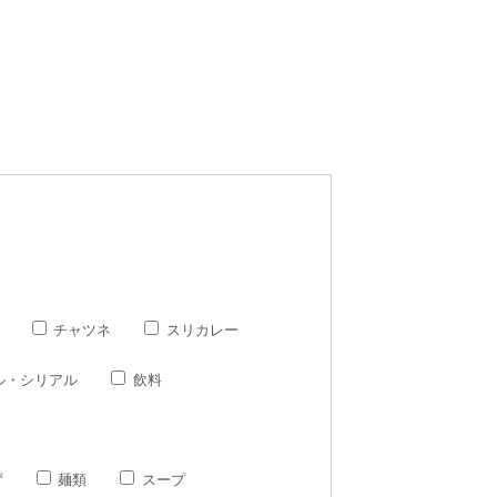
チャツネ
スリカレー
ル・シリアル
飲料
ず
麺類
スープ