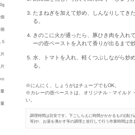
0g
たまねぎを加えて炒め、しんなりしてき
2個
る。
1個
きのこに火が通ったら、豚ひき肉を入れ
.5
ーの壺ペーストを入れて香りが出るまで
2片
水、トマトを入れ、軽くつぶしながら炒
る。
2片
cc
※にんにく、しょうがはチューブでもOK。
適量
※カレーの壺ペーストは、オリジナル・マイルド
い。
適量
調理時間は目安です。下ごしらえに時間がかかるもの(漬け
等)や、お湯を沸かす等の調理と並行して行う作業時間は含