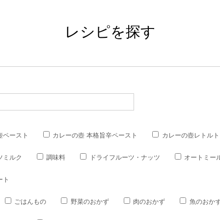
レシピを探す
壺ペースト
カレーの壺 本格旨辛ペースト
カレーの壺レトルト
ツミルク
調味料
ドライフルーツ・ナッツ
オートミー
ート
ごはんもの
野菜のおかず
肉のおかず
魚のおか