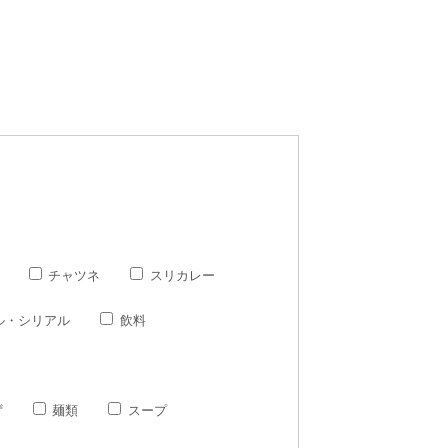
チャツネ
スリカレー
ル・シリアル
飲料
ず
麺類
スープ