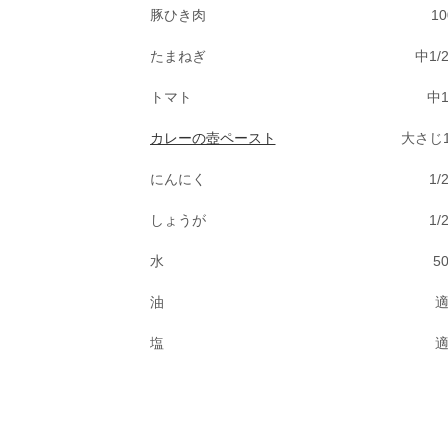
豚ひき肉
10
たまねぎ
中1/
トマト
中
カレーの壺ペースト
大さじ1
にんにく
1/
しょうが
1/
水
50
油
塩