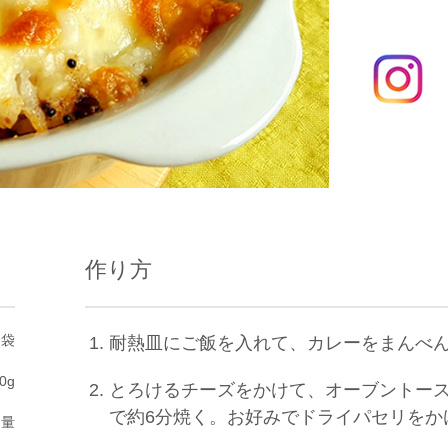
作り方
１袋
耐熱皿にご飯を入れて、カレーをまんべ
0g
とろけるチーズをかけて、オーブントー
で約6分焼く。お好みでドライパセリをか
適量