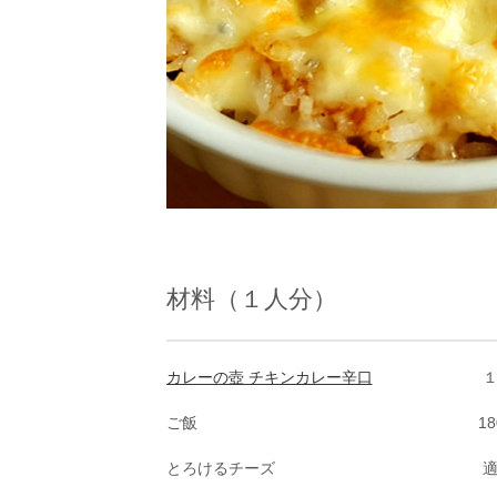
材料（１人分）
カレーの壺 チキンカレー辛口
ご飯
18
とろけるチーズ