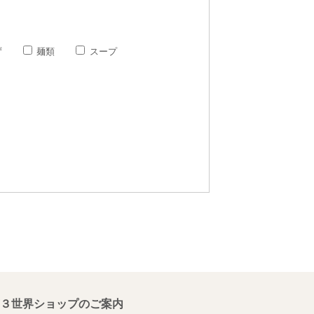
ず
麺類
スープ
３世界ショップのご案内