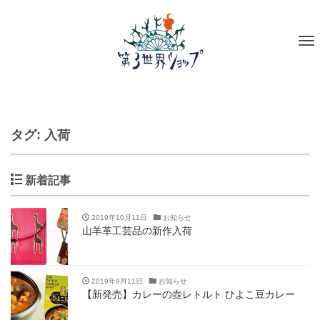
To
na
タグ:
入荷
新着記事
2019年10月11日
お知らせ
山羊革工芸品の新作入荷
2019年9月11日
お知らせ
【新発売】カレーの壺レトルト ひよこ豆カレー