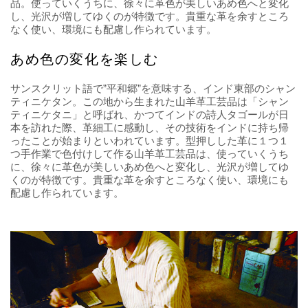
品。使っていくうちに、徐々に革色が美しいあめ色へと変化
し、光沢が増してゆくのが特徴です。貴重な革を余すところ
なく使い、環境にも配慮し作られています。
あめ色の変化を楽しむ
サンスクリット語で”平和郷”を意味する、インド東部のシャン
ティニケタン。この地から生まれた山羊革工芸品は「シャン
ティニケタニ」と呼ばれ、かつてインドの詩人タゴールが日
本を訪れた際、革細工に感動し、その技術をインドに持ち帰
ったことが始まりといわれています。型押しした革に１つ１
つ手作業で色付けして作る山羊革工芸品は、使っていくうち
に、徐々に革色が美しいあめ色へと変化し、光沢が増してゆ
くのが特徴です。貴重な革を余すところなく使い、環境にも
配慮し作られています。