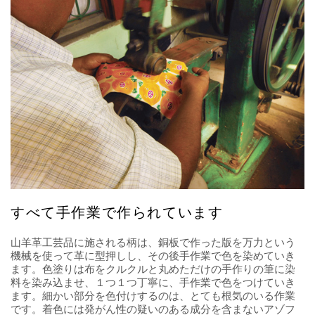
すべて手作業で作られています
山羊革工芸品に施される柄は、銅板で作った版を万力という
機械を使って革に型押しし、その後手作業で色を染めていき
ます。色塗りは布をクルクルと丸めただけの手作りの筆に染
料を染み込ませ、１つ１つ丁寧に、手作業で色をつけていき
ます。細かい部分を色付けするのは、とても根気のいる作業
です。着色には発がん性の疑いのある成分を含まないアゾフ