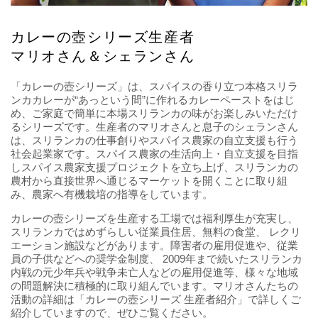
カレーの壺シリーズ生産者
マリオさん＆シェランさん
「カレーの壺シリーズ」は、スパイスの香り立つ本格スリラ
ンカカレーが“あっという間”に作れるカレーペーストをはじ
め、ご家庭で簡単に本場スリランカの味がお楽しみいただけ
るシリーズです。生産者のマリオさんと息子のシェランさん
は、スリランカの仕事創りやスパイス農家の自立支援も行う
社会起業家です。スパイス農家の生活向上・自立支援を目指
しスパイス農家支援プロジェクトを立ち上げ、スリランカの
農村から直接世界へ通じるマーケットを開くことに取り組
み、農家へ有機栽培の指導をしています。
カレーの壺シリーズを生産する工場では福利厚生が充実し、
スリランカではめずらしい従業員住居、無料の食堂、 レクリ
エーション施設などがあります。障害者の雇用促進や、従業
員の子供などへの奨学金制度、 2009年まで続いたスリランカ
内戦の元少年兵や戦争未亡人などの雇用促進等、様々な地域
の問題解決に積極的に取り組んでいます。マリオさんたちの
活動の詳細は「カレーの壺シリーズ 生産者紹介」で詳しくご
紹介していますので、ぜひご覧ください。