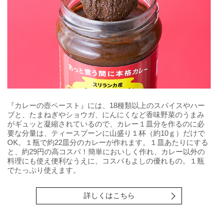
『カレーの壺ペースト』には、18種類以上のスパイスやハー
ブと、たまねぎやショウガ、にんにくなど香味野菜のうまみ
がギュッと凝縮されているので、カレー１皿分を作るのに必
要な分量は、ティースプーンに山盛り１杯（約10ｇ）だけで
OK。１瓶で約22皿分のカレーが作れます。１皿あたりにする
と、約29円の高コスパ！簡単においしく作れ、カレー以外の
料理にも使え便利なうえに、コスパもよしの優れもの。１瓶
でたっぷり使えます。
詳しくはこちら