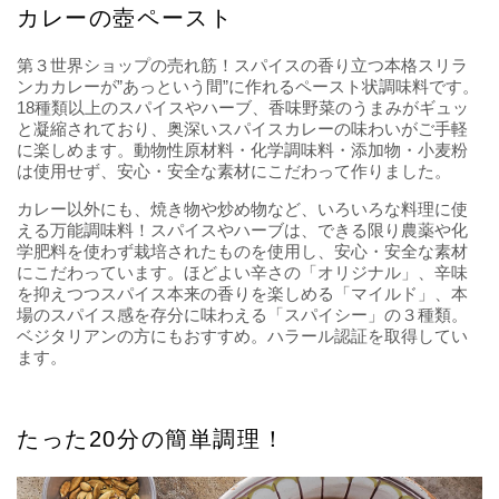
カレーの壺ペースト
第３世界ショップの売れ筋！スパイスの香り立つ本格スリラ
ンカカレーが”あっという間”に作れるペースト状調味料です。
18種類以上のスパイスやハーブ、香味野菜のうまみがギュッ
と凝縮されており、奥深いスパイスカレーの味わいがご手軽
に楽しめます。動物性原材料・化学調味料・添加物・小麦粉
は使用せず、安心・安全な素材にこだわって作りました。
カレー以外にも、焼き物や炒め物など、いろいろな料理に使
える万能調味料！スパイスやハーブは、できる限り農薬や化
学肥料を使わず栽培されたものを使用し、安心・安全な素材
にこだわっています。ほどよい辛さの「オリジナル」、辛味
を抑えつつスパイス本来の香りを楽しめる「マイルド」、本
場のスパイス感を存分に味わえる「スパイシー」の３種類。
ベジタリアンの方にもおすすめ。ハラール認証を取得してい
ます。
たった20分の簡単調理！