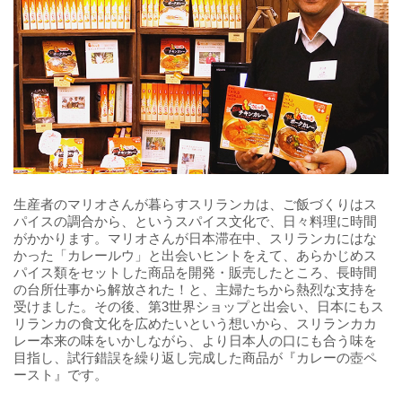
生産者のマリオさんが暮らすスリランカは、ご飯づくりはス
パイスの調合から、というスパイス文化で、日々料理に時間
がかかります。マリオさんが日本滞在中、スリランカにはな
かった「カレールウ」と出会いヒントをえて、あらかじめス
パイス類をセットした商品を開発・販売したところ、長時間
の台所仕事から解放された！と、主婦たちから熱烈な支持を
受けました。その後、第3世界ショップと出会い、日本にもス
リランカの食文化を広めたいという想いから、スリランカカ
レー本来の味をいかしながら、より日本人の口にも合う味を
目指し、試行錯誤を繰り返し完成した商品が『カレーの壺ペ
ースト』です。