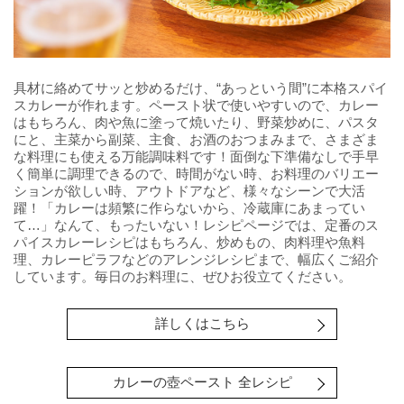
具材に絡めてサッと炒めるだけ、“あっという間”に本格スパイ
スカレーが作れます。ペースト状で使いやすいので、カレー
はもちろん、肉や魚に塗って焼いたり、野菜炒めに、パスタ
にと、主菜から副菜、主食、お酒のおつまみまで、さまざま
な料理にも使える万能調味料です！面倒な下準備なしで手早
く簡単に調理できるので、時間がない時、お料理のバリエー
ションが欲しい時、アウトドアなど、様々なシーンで大活
躍！「カレーは頻繁に作らないから、冷蔵庫にあまってい
て…」なんて、もったいない！レシピページでは、定番のス
パイスカレーレシピはもちろん、炒めもの、肉料理や魚料
理、カレーピラフなどのアレンジレシピまで、幅広くご紹介
しています。毎日のお料理に、ぜひお役立てください。
詳しくはこちら
カレーの壺ペースト 全レシピ