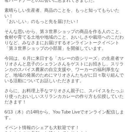
者パートナーとの出会いに恵まれてきました。
素晴らしい生産者、商品のことを、もっと知ってもらいた
い！
「おいしい」のもっと先を届けたい！
そんな思いから、第３世界ショップの商品を作る人のこと、
食材や育てる土地や地域のこと、おいしさや栽培へのこだわ
りなど、みなさまにお届けするオンライントークイベント
「第３世界ショップの小部屋」を開催しています。
今回は、６月に来日する「カレーの壺シリーズ」の生産者マ
リオさんと息子のシェランさんをゲストにお招きし、スリラ
ンカのスパイス農家の自立支援や、ワーカーの福利厚生な
ど、地域の発展のためにマリオさんたちがに日々取り組んで
いる活動についてお話しいただきます。
さらに、お料理上手なマリオさん親子に、スパイスをたっぷ
り使ったおいしいスリランカカレーの作り方も伝授していた
だきます！
6/13（木）の14時から、You Tube Liveでオンライン配信しま
す。
イベント情報のシェアも大歓迎です！