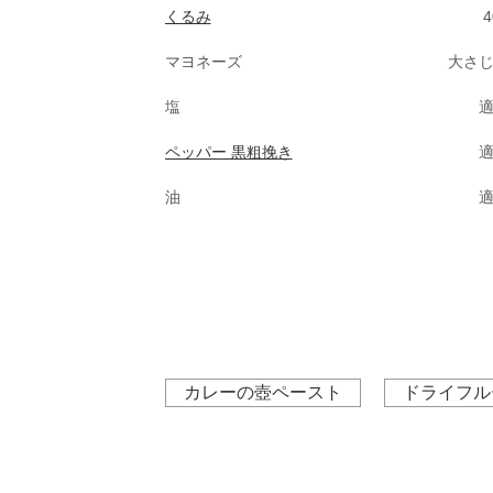
くるみ
4
マヨネーズ
大さ
塩
ペッパー 黒粗挽き
油
カレーの壺ペースト
ドライフル