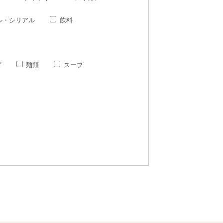
ル・シリアル
飲料
ず
麺類
スープ