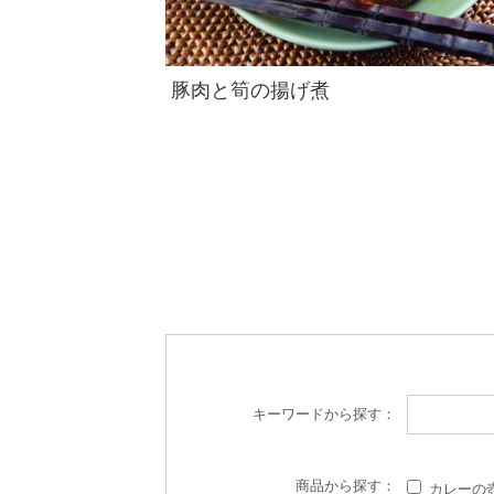
豚肉と筍の揚げ煮
キーワード
から探す：
商品
から探す：
カレーの