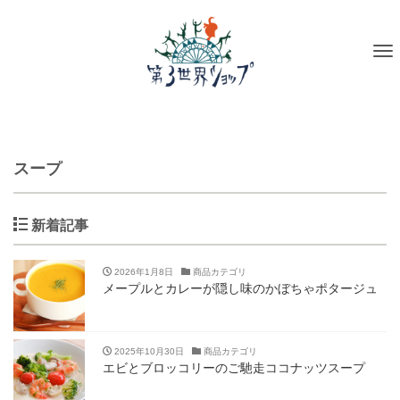
To
na
スープ
新着記事
2026年1月8日
商品カテゴリ
メープルとカレーが隠し味のかぼちゃポタージュ
2025年10月30日
商品カテゴリ
エビとブロッコリーのご馳走ココナッツスープ