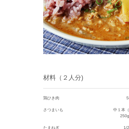
材料（２人分)
鶏ひき肉
5
さつまいも
中１本
250
たまねぎ
1/