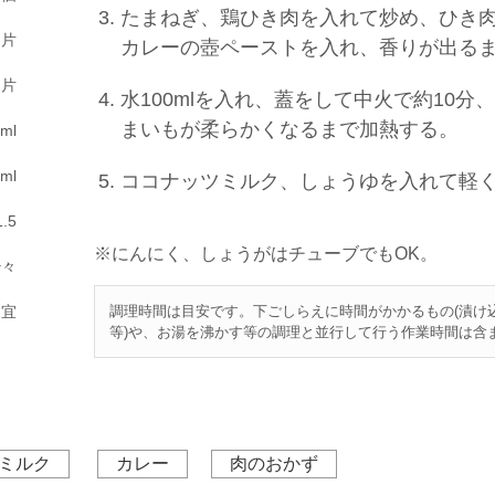
たまねぎ、鶏ひき肉を入れて炒め、ひき
１片
カレーの壺ペーストを入れ、香りが出る
2片
水100mlを入れ、蓋をして中火で約10
まいもが柔らかくなるまで加熱する。
ml
ml
ココナッツミルク、しょうゆを入れて軽
.5
※にんにく、しょうがはチューブでもOK。
少々
調理時間は目安です。下ごしらえに時間がかかるもの(漬け
適宜
等)や、お湯を沸かす等の調理と並行して行う作業時間は含
ミルク
カレー
肉のおかず