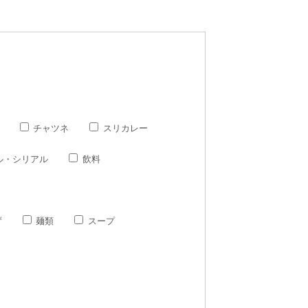
チャツネ
スリカレー
ル・シリアル
飲料
ず
麺類
スープ