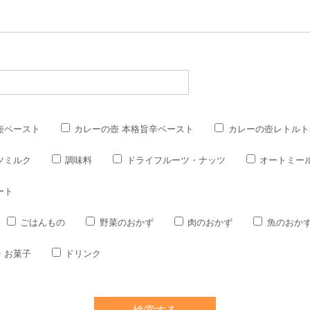
壺ペースト
カレーの壺 本格旨辛ペースト
カレーの壺レトルト
ツミルク
調味料
ドライフルーツ・ナッツ
オートミー
ート
ごはんもの
野菜のおかず
肉のおかず
魚のおか
・お菓子
ドリンク