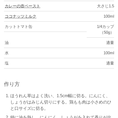
カレーの壺ペースト
大さじ1.5
ココナッツミルク
100ml
カットトマト缶
1/4カップ
（50g）
油
適量
水
100ml
塩
適量
作り方
ほうれん草はよく洗い、1.5cm幅に切る。にんにく、
しょうがはみじん切りにする。鶏もも肉は小さめのひ
と口サイズに切る。
鍋に油を熱し、にんにく、しょうがを入れて香りが出