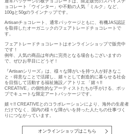
通常パッケージの板チョコレートは、限定販売のスパイスチ
ョコレート「ウインター」や不動の人気「ミルク」など、
100gと50gのラインナップです。
Artisanチョコレート、通常パッケージともに、有機JAS認証
を取得したオーガニックのフェアトレードチョコレートで
す。
フェアトレードチョコレートはオンラインショップで販売中
です！
例年、人気の商品は年内に完売となる場合もございますの
で、ぜひお早目にどうぞ！
『Artisanシリーズ』は、様々な障がいを持つ人が好きなこ
と・得意なことで活躍し、嬉々として創造的に暮らせる社会
を目指して活動する福祉施設／アトリエ 「嬉々!!
CREATIVE」の個性的なアーティストたちが手がける、ポッ
プでキュートな限定アートパッケージです。
嬉々!! CREATIVEとのコラボレーションにより、海外の生産者
だけでなく、国内の様々な障がいを持った人たちの仕事づく
りにつながっています。
オンラインショップはこちら