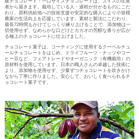
板チョコレート・一口サイズチョコレートは、スイスの生産
者から届きます。栽培している人・過程が分かるものにこだ
わり、原料供給地への技術支援や安定的な購入により小規模
農家の生活向上を応援しています。素材と製法にこだわり、
最長72時間もかけてじっくり練り上げることで、添加物は一
切使用せず、なめらかな口どけとカカオの芳醇な香りが広が
る極上のチョコレートに仕上げました。
チョコレート菓子は、コーティングに使用するクーベルチュ
ールチョコレートをはじめ、ドライフルーツ・ナッツやコー
ヒー豆など、フェアトレードやオーガニック（有機栽培）の
原材料を使用しています。日本の職人さんの卓越した技術に
より、添加物を使用せず、少量ずつチョコレートを吹きかけ
ながら丁寧に作りました。安心して、おいしく食べられるチ
ョコレート菓子です。