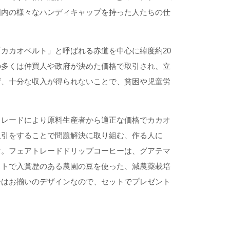
国内の様々なハンディキャップを持った人たちの仕
カカオベルト」と呼ばれる赤道を中心に緯度約20
の多くは仲買人や政府が決めた価格で取引され、立
ず、十分な収入が得られないことで、貧困や児童労
トレードにより原料生産者から適正な価格でカカオ
取引をすることで問題解決に取り組む、作る人に
す。フェアトレードドリップコーヒーは、グアテマ
ストで入賞歴のある農園の豆を使った、減農薬栽培
ーはお揃いのデザインなので、セットでプレゼント