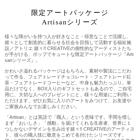
限定アートパッケージ
Artisanシリーズ
様々な障がいを持つ人が好きなこと・得意なことで活躍し、
嬉々として創造的に暮らせる社会を目指して活動する福祉施
設／アトリエ 嬉々!! CREATIVEの個性的なアーティストたち
が手がける、ポップでキュートな限定アートパッケージ『Arti
sanシリーズ』。
かわいさ溢れるパッケージはもちろん、素材や製法にこだわ
って作る、フェアトレードチョコレート・フェアトレード紅
茶・フェアトレードコーヒーなど、中身も魅力たっぷり。単
品だけでなく、BOX入りのギフトセットもあるので、ご自宅
用に、大切な人へのプレゼントにと、様々な用途にご利用い
ただけます。ぜひお気に入りのアートをみつけて、お友達や
ご家族みんなでお楽しみください。
「Artisan」とは英語で「職人」という意味です。手間を惜し
まず「おいしさ」「感動」を届けてくれる生産者、世界に１
つしかないデザインを生み出す嬉々!! CREATIVEのアーティス
ト、彼らの職人技に敬意をこめて名付けたシリーズです。