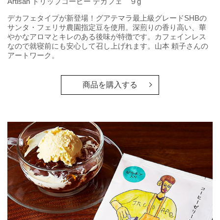
Artisan ドリップコーヒー デカフェ ９g
デカフェタイプが新登場！グアテマラ最上級グレードSHBの
サンタ・フェリサ農園指定豆を使用。深煎りの香り高い、華
やかなアロマとキレのある後味が特徴です。カフェインレス
なので就寝前にも安心して召し上げれます。山本 頼子さんの
アートワーク。
商品を購入する