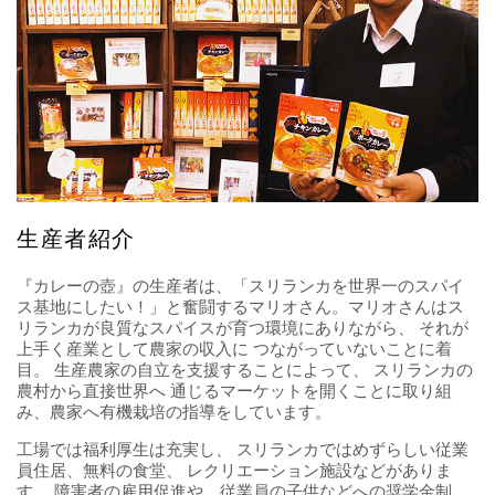
生産者紹介
『カレーの壺』の生産者は、「スリランカを世界一のスパイ
ス基地にしたい！」と奮闘するマリオさん。マリオさんはス
リランカが良質なスパイスが育つ環境にありながら、 それが
上手く産業として農家の収入に つながっていないことに着
目。 生産農家の自立を支援することによって、 スリランカの
農村から直接世界へ 通じるマーケットを開くことに取り組
み、農家へ有機栽培の指導をしています。
工場では福利厚生は充実し、 スリランカではめずらしい従業
員住居、無料の食堂、 レクリエーション施設などがありま
す。 障害者の雇用促進や、従業員の子供などへの奨学金制