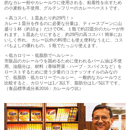
的なカレー粉やカレールウに使用される、粘着性を出すため
の小麦粉も不使用、グルテンフリーのカレーペーストです。
＜高コスパ、１皿あたり約29円！＞
カレー１皿分を作るのに必要な分量は、ティースプーンに山
盛り１杯（約10ｇ）だけでOK。１瓶で約22皿分のカレーが作
れます。１皿あたりにすると、約29円の高コスパ！簡単にお
いしく作れ、 カレー以外の料理にも使え便利なうえに、コス
パもよしの優れもの。１瓶でたっぷり使えます。
＜低カロリー・低脂肪でヘルシー＞
市販品のカレールウを固めるために使われるパーム油は不使
用。油脂分は、材料（香味野菜・ハーブ・スパイスなど）を
ローストするために使う少量のココナッツオイルのみなの
で、低脂肪・低カロリーでヘルシー。一般的なカレールウと
比較すると、カロリーは1／3以下、脂肪分は1／5以下です。
（食品標準成分表2016：カレールウ比）