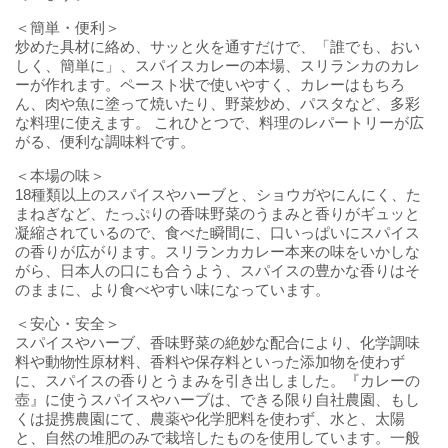
＜簡単・便利＞
炒めた具材に絡め、サッと火を通すだけで、「誰でも、おい
しく、簡単に」、スパイスカレーの本場、スリランカのカレ
ーが作れます。ペースト状で使いやすく、カレーはもちろ
ん、肉や魚に塗って焼いたり、野菜炒め、パスタなど、多彩
な料理に使えます。 これひとつで、料理のレパートリーが広
がる、便利な調味料です。
＜本場の味＞
18種類以上のスパイスやハーブと、ショウガやにんにく、た
まねぎなど、たっぷりの香味野菜のうまみと香りがギュッと
凝縮されているので、食べた瞬間に、口いっぱいにスパイス
の香りが広がります。スリランカカレー本来の味をいかしな
がら、日本人の口にも合うよう、スパイスの豊かな香りはそ
のままに、より食べやすい味になっています。
＜安心・安全＞
スパイスやハーブ、香味野菜の絶妙な配合により、化学調味
料や動物性原材料、香料や保存料といった添加物を使わず
に、スパイスの香りとうまみを引き出しました。『カレーの
壺』に使うスパイスやハーブは、できる限り自社農園、もし
くは提携農園にて、農薬や化学肥料を使わず、水と、太陽
と、自然の堆肥のみで栽培したものを使用しています。一般