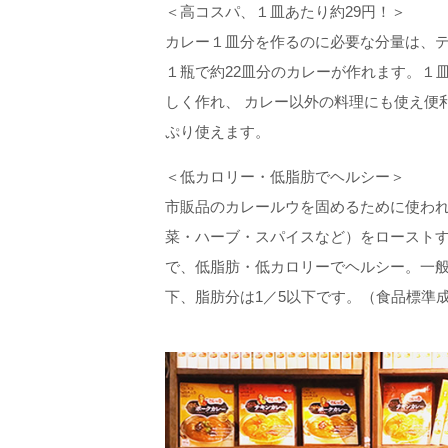
＜高コスパ、１皿あたり約29円！＞
カレー１皿分を作るのに必要な分量は、テ
１瓶で約22皿分のカレーが作れます。１
しく作れ、 カレー以外の料理にも使え便
ぷり使えます。
＜低カロリー・低脂肪でヘルシー＞
市販品のカレールウを固めるために使わ
菜・ハーブ・スパイスなど）をロースト
で、低脂肪・低カロリーでヘルシー。一般
下、脂肪分は1／5以下です。（食品標準成