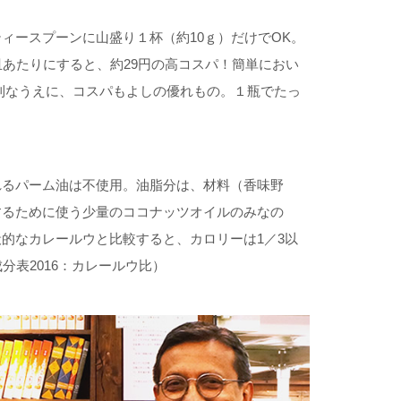
ィースプーンに山盛り１杯（約10ｇ）だけでOK。
皿あたりにすると、約29円の高コスパ！簡単におい
利なうえに、コスパもよしの優れもの。１瓶でたっ
れるパーム油は不使用。油脂分は、材料（香味野
するために使う少量のココナッツオイルのみなの
的なカレールウと比較すると、カロリーは1／3以
分表2016：カレールウ比）