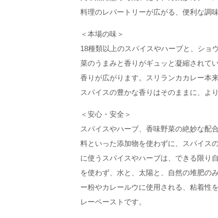
料理のレパートリーが広がる、便利な調
＜本場の味＞
18種類以上のスパイスやハーブと、ショ
菜のうまみと香りがギュッと凝縮されて
香りが広がります。スリランカカレー本
スパイスの豊かな香りはそのままに、よ
＜安心・安全＞
スパイスやハーブ、香味野菜の絶妙な配
料といった添加物を使わずに、スパイス
に使うスパイスやハーブは、できる限り
を使わず、水と、太陽と、自然の堆肥の
ー粉やカレールウに使用される、粘着性
レーペーストです。