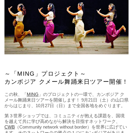
～「MING」プロジェクト～
カンボジア クメール舞踊来日ツアー開催！
この秋、「
MING
」のプロジェクトの一環で、カンボジア ク
メール舞踊来日ツアーを開催します！ 9月21日（土）の山口県
からはじまり、10月27日（日）まで全国各地をめぐります。
第３世界ショップでは、コミュニティが抱える課題を、国境
を越えて共に学び高めながら解決を目指すネットワーク、
CWB
（Community network without border）を世界に広げてい
ます。そのネットワークの拠点の１つにカンボジアがありま