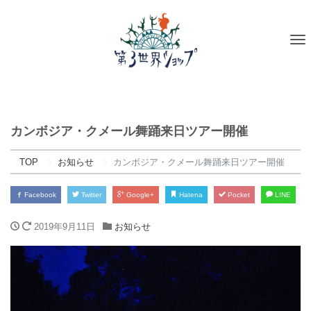
To
na
カンボジア・クメール舞踊来日ツアー開催
TOP
お知らせ
カンボジア・クメール舞踊来日ツアー開催
Facebook
Twitter
Google+
Hatena
Pocket
LINE
2019年9月11日
お知らせ