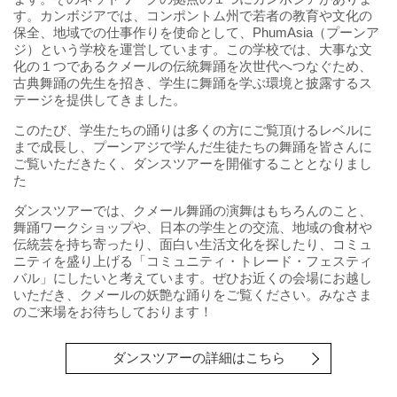
す。カンボジアでは、コンポントム州で若者の教育や文化の
保全、地域での仕事作りを使命として、PhumAsia（プーンア
ジ）という学校を運営しています。この学校では、大事な文
化の１つであるクメールの伝統舞踊を次世代へつなぐため、
古典舞踊の先生を招き、学生に舞踊を学ぶ環境と披露するス
テージを提供してきました。
このたび、学生たちの踊りは多くの方にご覧頂けるレベルに
まで成長し、プーンアジで学んだ生徒たちの舞踊を皆さんに
ご覧いただきたく、ダンスツアーを開催することとなりまし
た
ダンスツアーでは、クメール舞踊の演舞はもちろんのこと、
舞踊ワークショップや、日本の学生との交流、地域の食材や
伝統芸を持ち寄ったり、面白い生活文化を探したり、コミュ
ニティを盛り上げる「コミュニティ・トレード・フェスティ
バル」にしたいと考えています。ぜひお近くの会場にお越し
いただき、クメールの妖艶な踊りをご覧ください。みなさま
のご来場をお待ちしております！
ダンスツアーの詳細はこちら