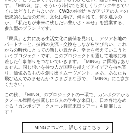
す。「MING」は、そういう時代でも楽しくワクワク生きてい
くにはどうしたらよいか、
CWB
の仲間たちがアジアの人々の
伝統的な生活の知恵、文化に学び、何を捨て、何を選ぶの
か、「私たちが未来に残したい豊かさ・幸せ」を提案する、
参加型のブランドです。
「民具」と共にある生活文化に価値を見出し、アジア各地の
パートナーと、技術の交流・交換をしながら学び合い、これ
からの時代にとっての新しい豊かさ、幸せを考えていこうと
いうプロジェクトです。このプロジェクトを通して地域に根
差した仕事創りをつないでいきます。「MING」に国境はあり
ません。同じ想いを持つ人が国境を越えてアイデアを持ち寄
り、価値あるものを創り出すムーヴメント。さあ、あなたも
飛び込んでみませんか？さまざまな形で、「MING」にご参加
ください。
この秋、「MING」のプロジェクトの一環で、カンボジアから
クメール舞踊を披露しに５人の学生が来日し、日本各地をめ
ぐる「カンボジア・クメール舞踊来日ツアー」も開催しま
す！
MINGについて、詳しくはこちら