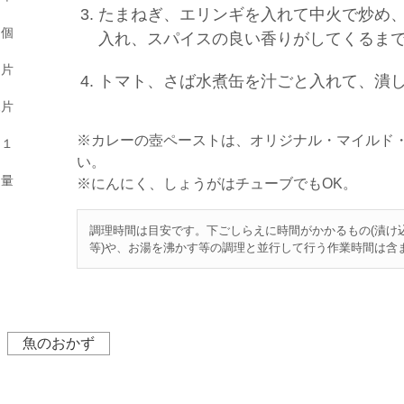
たまねぎ、エリンギを入れて中火で炒め
１個
入れ、スパイスの良い香りがしてくるま
１片
トマト、さば水煮缶を汁ごと入れて、潰
2片
※カレーの壺ペーストは、オリジナル・マイルド
じ１
い。
適量
※にんにく、しょうがはチューブでもOK。
調理時間は目安です。下ごしらえに時間がかかるもの(漬け
等)や、お湯を沸かす等の調理と並行して行う作業時間は含
魚のおかず