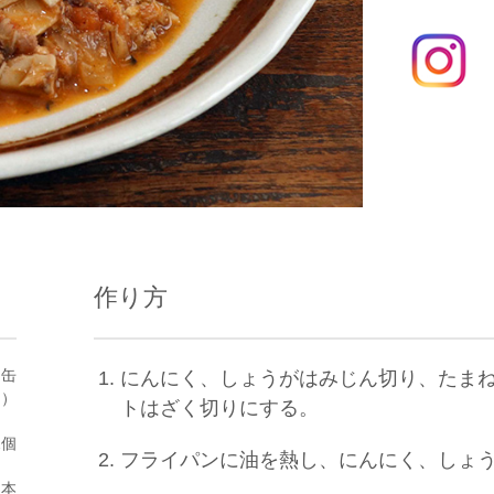
作り方
１缶
にんにく、しょうがはみじん切り、たま
g）
トはざく切りにする。
2個
フライパンに油を熱し、にんにく、しょ
１本