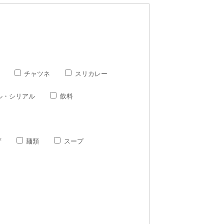
チャツネ
スリカレー
ル・シリアル
飲料
ず
麺類
スープ