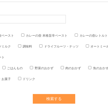
壺ペースト
カレーの壺 本格旨辛ペースト
カレーの壺レトルト
ツミルク
調味料
ドライフルーツ・ナッツ
オートミー
ート
ごはんもの
野菜のおかず
肉のおかず
魚のおか
・お菓子
ドリンク