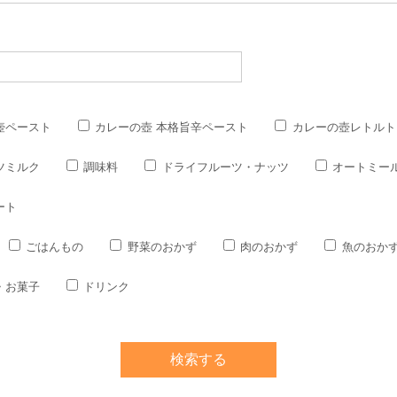
壺ペースト
カレーの壺 本格旨辛ペースト
カレーの壺レトルト
ツミルク
調味料
ドライフルーツ・ナッツ
オートミー
ート
ごはんもの
野菜のおかず
肉のおかず
魚のおか
・お菓子
ドリンク