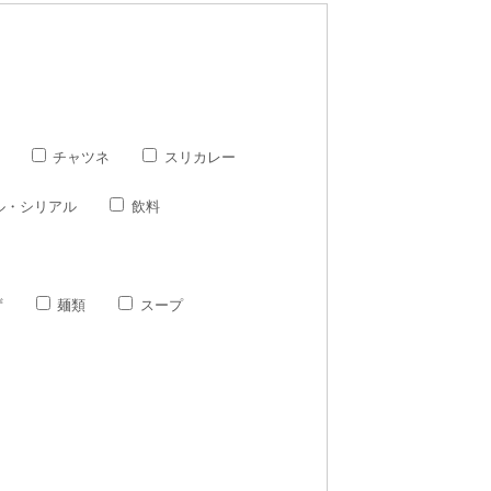
チャツネ
スリカレー
ル・シリアル
飲料
ず
麺類
スープ