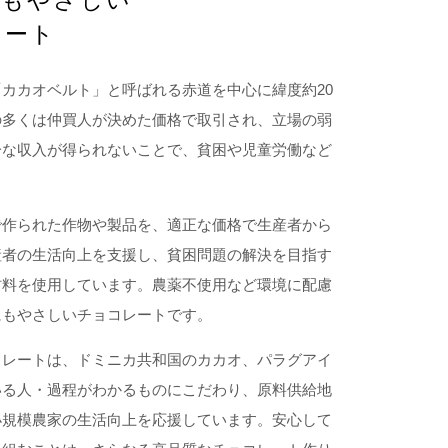
にもやさしい
レート
カカオベルト」と呼ばれる赤道を中心に緯度約20
の多くは仲買人が決めた価格で取引され、立場の弱
分な収入が得られないことで、貧困や児童労働など
で作られた作物や製品を、適正な価格で生産者から
産者の生活向上を支援し、貧困問題の解決を目指す
材料を使用しています。農薬不使用など環境に配慮
にもやさしいチョコレートです。
コレートは、ドミニカ共和国のカカオ、パラグアイ
いる人・過程がわかるものにこだわり、原料供給地
小規模農家の生活向上を応援しています。安心して