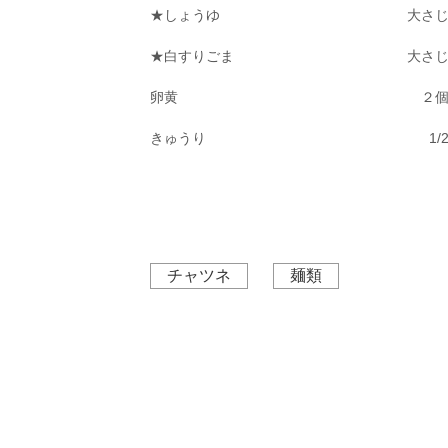
★しょうゆ
大さ
★白すりごま
大さ
卵黄
２
きゅうり
1/
チャツネ
麺類