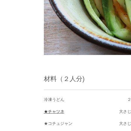
材料（２人分)
冷凍うどん
★チャツネ
大さ
★コチュジャン
大さ