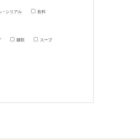
ル・シリアル
飲料
ず
麺類
スープ