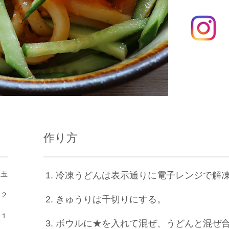
作り方
２玉
冷凍うどんは表示通りに電子レンジで解
じ２
きゅうりは千切りにする。
じ１
ボウルに★を入れて混ぜ、うどんと混ぜ