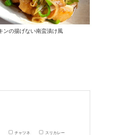
キンの揚げない南蛮漬け風
チャツネ
スリカレー