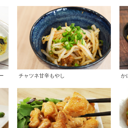
ー
チャツネ甘辛もやし
か