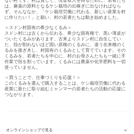
ない村です。村は貧しく、現金収入を得るために、若者たち
は、麻薬の原料となるケシ栽培の出稼ぎに出なければなら
ず、そんななか、「ケシ栽培労働に代わる、新しい産業を村
に作りたい！」と願い、村の若者たちは動き始めました。
＜スドン村固有の希少なくるみ＞
スドン村には古くから伝わる、希少な固有種で、黒い薄皮が
ついたくるみがあります。古来よりスドン村に自生してい
た、殻が割れないほど固い原種のくるみに、違う在来種のく
るみを接ぎ木し、村固有のくるみとして育てています。その
くるみを、若者たちを中心に、村のお母さんたちも一緒に手
作業で殻を割っています。くるみには農薬や化学肥料を一切
使っていません。
＜買うことで、仕事づくりを応援！＞
このくるみを選んで購入することは、ケシ栽培労働に代わる
産業に新たに取り組むミャンマーの若者たちの活動の応援に
つながります。
オンラインショップで見る