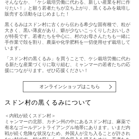
そんななか、「ケシ栽培労働に代わる、新しい産業を村に作
りたい！」と願う若者たちが立ち上がり、黒くるみを栽培し
販売する活動をはじめました！
黒くるみはスドン村に古くから伝わる希少な固有種で、粒が
大きく、黒い薄皮があり、癖が少ないこっくりしたおいしさ
が特長です。若者たちを中心に、村のお母さんたちも一緒に
手作業で殻を割り、農薬や化学肥料を一切使用せず栽培して
います。
「スドン村の黒くるみ」を買うことで、ケシ栽培労働に代わ
る新たな産業づくりに取り組む、ミャンマーの若者たちの応
援につながります。ぜひ応援ください！
オンラインショップはこちら
スドン村の黒くるみについて
＜内戦が続くスドン村＞
ミャンマーの北部、カチン州の中にあるスドン村は、麻薬で
有名なゴールデントライアングル地帯にあります。いまだ内
戦が続く危険な状況なため、外国人が立ち入ることが許され