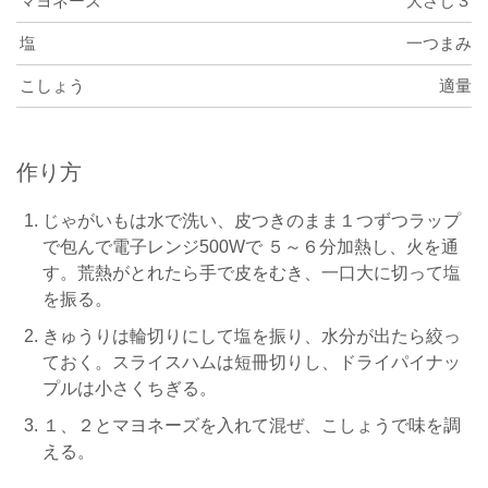
マヨネーズ
大さじ３
塩
一つまみ
こしょう
適量
作り方
じゃがいもは水で洗い、皮つきのまま１つずつラップ
で包んで電子レンジ500Wで ５～６分加熱し、火を通
す。荒熱がとれたら手で皮をむき、一口大に切って塩
を振る。
きゅうりは輪切りにして塩を振り、水分が出たら絞っ
ておく。スライスハムは短冊切りし、ドライパイナッ
プルは小さくちぎる。
１、２とマヨネーズを入れて混ぜ、こしょうで味を調
える。