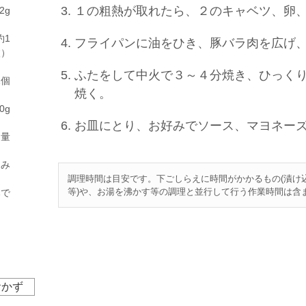
１の粗熱が取れたら、２のキャベツ、卵
2g
約1
フライパンに油をひき、豚バラ肉を広げ
枚）
ふたをして中火で３～４分焼き、ひっく
1個
焼く。
0g
お皿にとり、お好みでソース、マヨネー
適量
まみ
調理時間は目安です。下ごしらえに時間がかかるもの(漬け
等)や、お湯を沸かす等の調理と並行して行う作業時間は含
みで
おかず