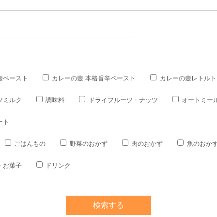
壺ペースト
カレーの壺 本格旨辛ペースト
カレーの壺レトルト
ツミルク
調味料
ドライフルーツ・ナッツ
オートミー
ート
ごはんもの
野菜のおかず
肉のおかず
魚のおか
・お菓子
ドリンク