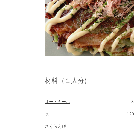
材料（１人分)
オートミール
3
水
120
さくらえび