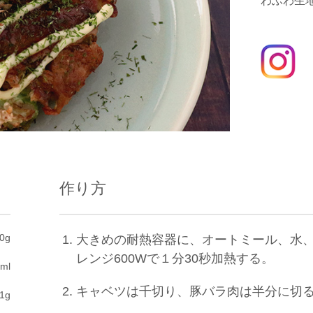
わふわ生
作り方
0g
大きめの耐熱容器に、オートミール、水
レンジ600Wで１分30秒加熱する。
ml
キャベツは千切り、豚バラ肉は半分に切
1g