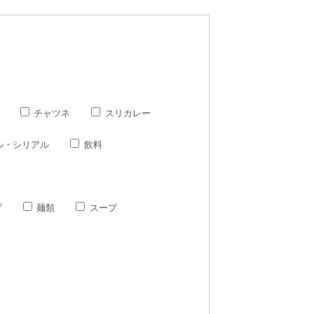
チャツネ
スリカレー
ル・シリアル
飲料
ず
麺類
スープ