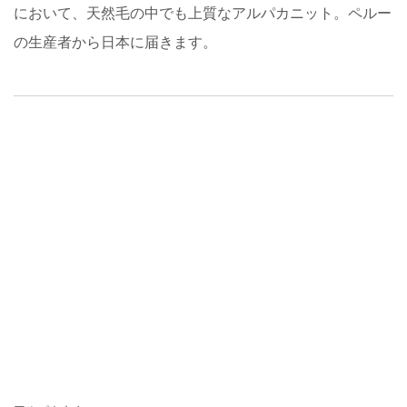
上質な天然素材、アルパカニット
「しっとりなめらかな手触り」と「あたたかさ・保湿性」
において、天然毛の中でも上質なアルパカニット。ペルー
の生産者から日本に届きます。