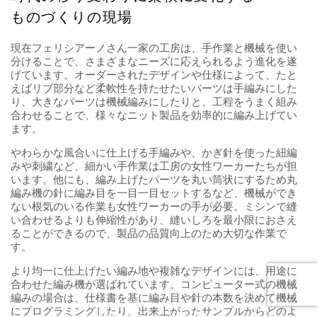
する、毛織物や羊毛取引の中心地フリアカの出身。編み物を
家業とする環境で育ちました。編み物はすべてお母さんの仕
事を見て覚え、22歳の時に仕事量が多いリマへ共に移り住み
ました。
リマの郊外には茶色い裸の山がぽこぽことあり、色とりどり
の家が建ち並んでいます。カラフルな家々は地方から仕事を
求めて出てきた人々が自分で建て住みついた家がほとんどで
す。そんな山のふもとにフェリシアーノさんの自宅兼、工房
はあります。