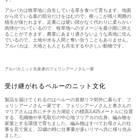
牧草地を軽快に歩くアルパカさん
地球と人にやさしい動物
アルパカは高地で農家と共に暮らしており、年に１、2回、１
１月～４月頃に毛刈りが行われます。作業は、日頃から世話
をしている農家自身が行います。農家にとってアルパカは家
族同然。慣れ親しんだ人の手による毛刈りは、アルパカがス
トレスを感じず安心でき、大人しくしてくれるので、安全に
毛を刈ることができます。刈り取った毛は、農業に適さない
ペルーの高地で暮らす農家にとって大事な収入源となりま
す。
アルパカは牧草地に自生している草を食べて育ちます。地面
から出ている葉の部分だけをはむので、根っこが残り周囲の
植生が保たれます。足裏には硬い蹄がなく代わりに柔らかい
肉球がついているので、牧草地へのダメージを最小限に抑え
ることができます。農業にあまり適さないような高地に住ん
でいるので、土地や水を人間と奪い合うこともありません。
アルパカは、大地とも人とも共生するやさしい動物です。