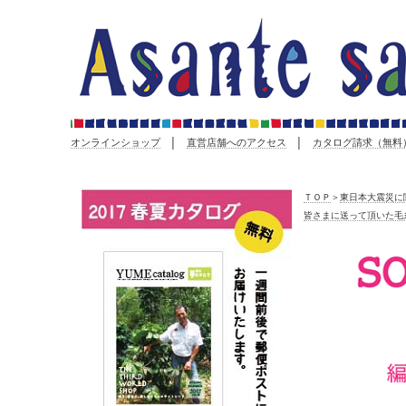
オンラインショップ
│
直営店舗へのアクセス
│
カタログ請求（無料
ＴＯＰ
＞
東日本大震災に
皆さまに送って頂いた毛