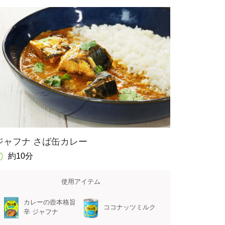
ジャフナ さば缶カレー
約10分
使用アイテム
カレーの壺本格旨
ココナッツミルク
辛 ジャフナ