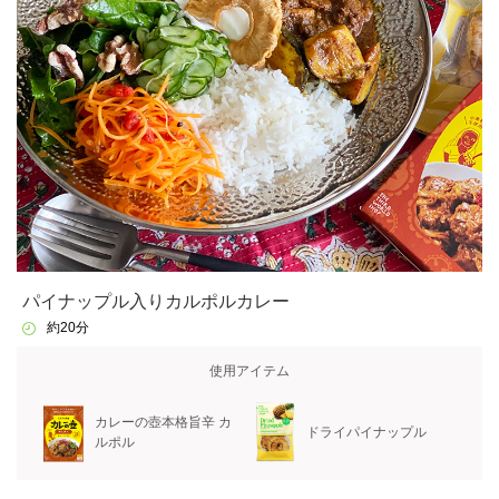
パイナップル入りカルポルカレー
約20分
使用アイテム
カレーの壺本格旨辛 カ
ドライパイナップル
ルポル