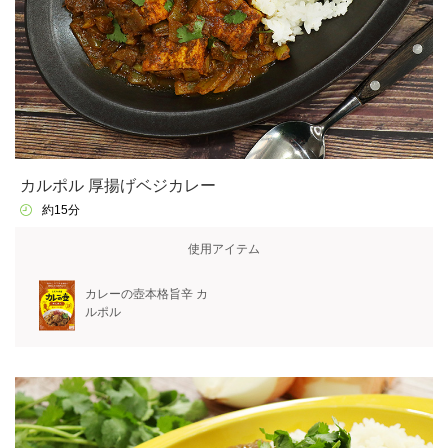
カルポル 厚揚げベジカレー
約15分
使用アイテム
カレーの壺本格旨辛 カ
ルポル