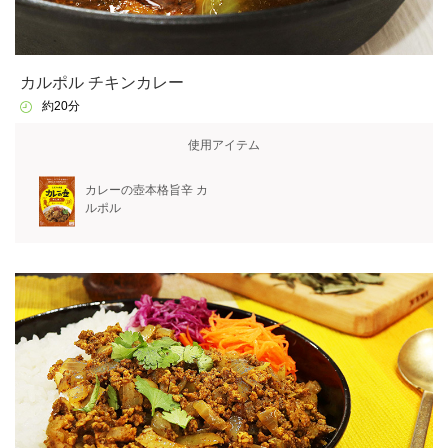
カルポル チキンカレー
約20分
使用アイテム
カレーの壺本格旨辛 カ
ルポル