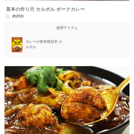
基本の作り方 カルポル ポークカレー
約20分
使用アイテム
カレーの壺本格旨辛 カ
ルポル