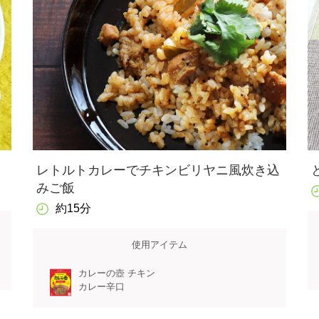
レトルトカレーでチキンビリヤニ風炊き込
みご飯
約15分
使用アイテム
カレーの壺 チキン
カレー辛口